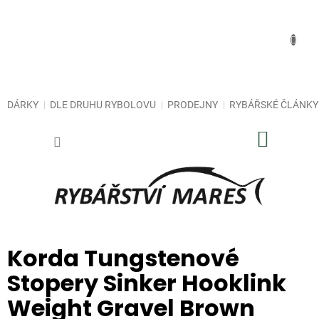
Přejít
na
obsah
DÁRKY
DLE DRUHU RYBOLOVU
PRODEJNY
RYBÁŘSKÉ ČLÁNKY
NÁKUP
KOŠÍK
Korda Tungstenové
Stopery Sinker Hooklink
Weight Gravel Brown