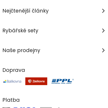
t
í
Nejčtenější články
Rybářské sety
Naše prodejny
Doprava
Platba