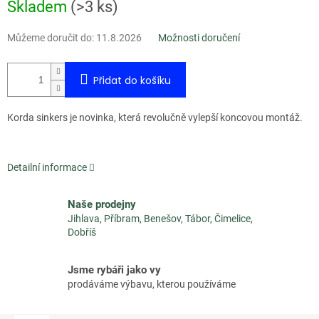
Měrná
Skladem
(
>3 ks
)
cena:
Můžeme doručit do:
11.8.2026
Možnosti doručení
Přidat do košíku
Korda sinkers je novinka, která revolučně vylepší koncovou montáž.
Detailní informace
Naše prodejny
Jihlava, Příbram, Benešov, Tábor, Čimelice,
Dobříš
Jsme rybáři jako vy
prodáváme výbavu, kterou používáme