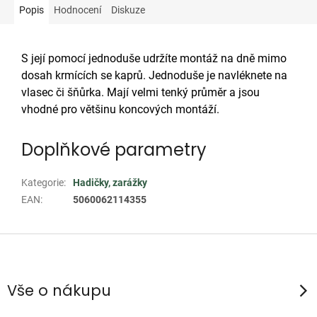
Popis
Hodnocení
Diskuze
S její pomocí jednoduše udržíte montáž na dně mimo
dosah krmících se kaprů. Jednoduše je navléknete na
vlasec či šňůrka. Mají velmi tenký průměr a jsou
vhodné pro většinu koncových montáží.
Doplňkové parametry
Kategorie
:
Hadičky, zarážky
EAN
:
5060062114355
Z
á
p
Vše o nákupu
a