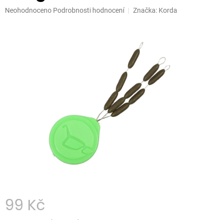
Průměrné
Neohodnoceno
Podrobnosti hodnocení
Značka:
Korda
hodnocení
produktu
je
0,0
z
5
hvězdiček.
99 Kč