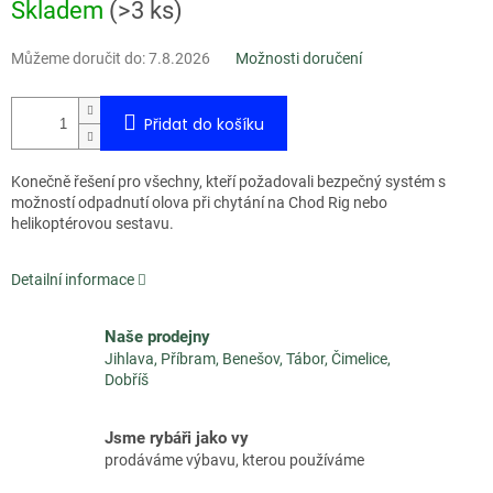
Měrná
Skladem
(
>3 ks
)
cena:
Můžeme doručit do:
7.8.2026
Možnosti doručení
Přidat do košíku
Konečně řešení pro všechny, kteří požadovali bezpečný systém s
možností odpadnutí olova při chytání na Chod Rig nebo
helikoptérovou sestavu.
Detailní informace
Naše prodejny
Jihlava, Příbram, Benešov, Tábor, Čimelice,
Dobříš
Jsme rybáři jako vy
prodáváme výbavu, kterou používáme