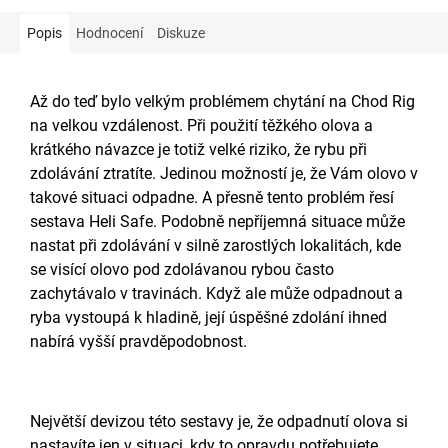
Popis
Hodnocení
Diskuze
Až do teď bylo velkým problémem chytání na Chod Rig
na velkou vzdálenost. Při použití těžkého olova a
krátkého návazce je totiž velké riziko, že rybu při
zdolávání ztratíte. Jedinou možností je, že Vám olovo v
takové situaci odpadne. A přesně tento problém řesí
sestava Heli Safe. Podobně nepříjemná situace může
nastat při zdolávání v silně zarostlých lokalitách, kde
se visící olovo pod zdolávanou rybou často
zachytávalo v travinách. Když ale může odpadnout a
ryba vystoupá k hladině, její úspěšné zdolání ihned
nabírá vyšší pravděpodobnost.
Největší devizou této sestavy je, že odpadnutí olova si
nastavíte jen v situaci, kdy to opravdu potřebujete.