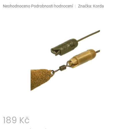
Průměrné
Neohodnoceno
Podrobnosti hodnocení
Značka:
Korda
hodnocení
produktu
je
0,0
z
5
hvězdiček.
189 Kč