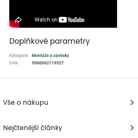
Doplňkové parametry
Kategorie
:
Montáže a závěsky
EAN
:
5060062119527
Z
á
p
Vše o nákupu
a
t
í
Nejčtenější články