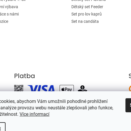
vní výbava
Dětský set Feeder
áce s námi
Set pro lov kaprů
ozice
Set na candáta
Platba
ookies, abychom Vám umožnili pohodlné prohlížení
 analýze provozu webu neustále zlepšovali jeho funkce,
žitelnost.
Více informací
í