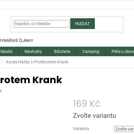
HLEDAT
RYBÁŘSKÉ ČLÁNKY
hlásiče
Nástrahy
Bižuterie
Camping
Péče o úlov
Korda Háčky s Protihrotem Krank
hrotem Krank
a
169 Kč
Měrná
Zvolte variantu
cena:
Varianta