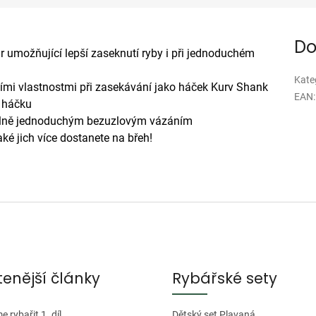
Do
var umožňující lepší zaseknutí ryby i při jednoduchém
Kate
ími vlastnostmi při zasekávání jako háček Kurv Shank
EAN
:
 háčku
málně jednoduchým bezuzlovým vázáním
aké jich více dostanete na břeh!
tenější články
Rybářské sety
 rybařit 1. díl
Dětský set Plavaná