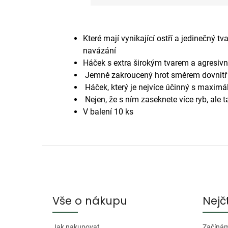
Které mají vynikající ostří a jedinečný t
navázání
Háček s extra širokým tvarem a agresivn
Jemně zakroucený hrot směrem dovnitř
Háček, který je nejvíce účinný s maxi
Nejen, že s ním zaseknete více ryb, ale t
V balení 10 ks
Z
á
p
a
Vše o nákupu
Nejč
t
Jak nakupovat
Začínáme