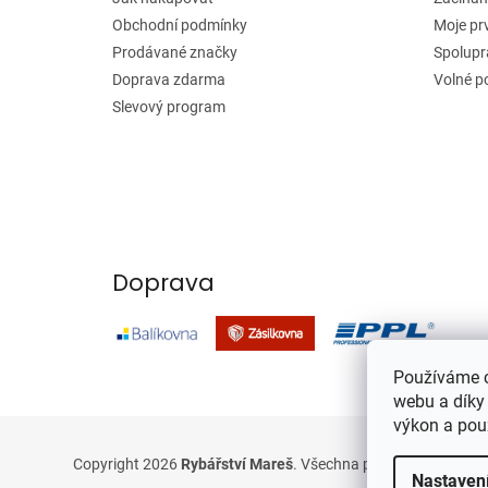
í
Obchodní podmínky
Moje pr
Prodávané značky
Spolupr
Doprava zdarma
Volné p
Slevový program
Doprava
Používáme c
webu a díky
výkon a pou
Copyright 2026
Rybářství Mareš
. Všechna práva vyhrazena.
Nastaven