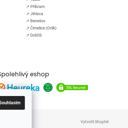
↗ Příbram
↗ Jihlava
↗ Benešov
↗ Čimelice (Orlík)
↗ Dobříš
Spolehlivý eshop
Souhlasím
Vytvořil Shoptet