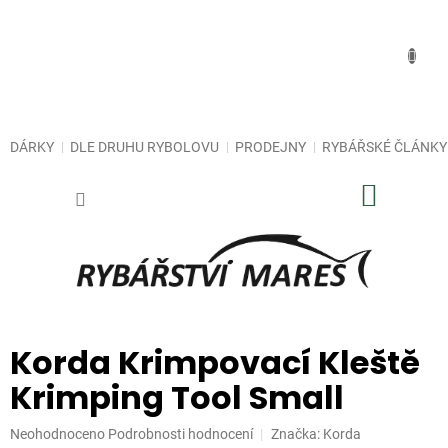
Přejít
na
obsah
DÁRKY
DLE DRUHU RYBOLOVU
PRODEJNY
RYBÁŘSKÉ ČLÁNKY
NÁKUP
KOŠÍK
Korda Krimpovací Kleště
Krimping Tool Small
Průměrné
Neohodnoceno
Podrobnosti hodnocení
Značka:
Korda