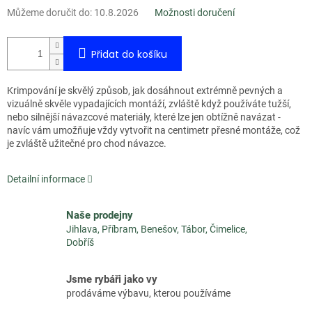
Můžeme doručit do:
10.8.2026
Možnosti doručení
Přidat do košíku
Krimpování je skvělý způsob, jak dosáhnout extrémně pevných a
vizuálně skvěle vypadajících montáží, zvláště když používáte tužší,
nebo silnější návazcové materiály, které lze jen obtížně navázat -
navíc vám umožňuje vždy vytvořit na centimetr přesné montáže, což
je zvláště užitečné pro chod návazce.
Detailní informace
Naše prodejny
Jihlava, Příbram, Benešov, Tábor, Čimelice,
Dobříš
Jsme rybáři jako vy
prodáváme výbavu, kterou používáme