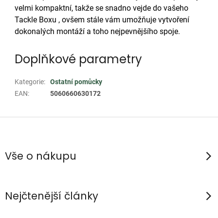
velmi kompaktní, takže se snadno vejde do vašeho
Tackle Boxu , ovšem stále vám umožňuje vytvoření
dokonalých montáží a toho nejpevnějšího spoje.
Doplňkové parametry
Kategorie
:
Ostatní pomůcky
EAN
:
5060660630172
Z
á
p
Vše o nákupu
a
t
í
Nejčtenější články