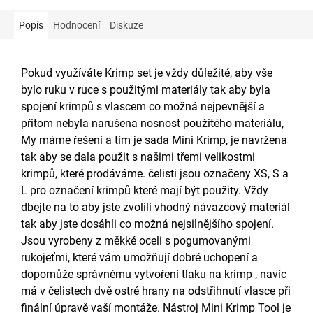
Popis
Hodnocení
Diskuze
Pokud využíváte Krimp set je vždy důležité, aby vše
bylo ruku v ruce s použitými materiály tak aby byla
spojení krimpů s vlascem co možná nejpevnější a
přitom nebyla narušena nosnost použitého materiálu,
My máme řešení a tím je sada Mini Krimp, je navržena
tak aby se dala použit s našimi třemi velikostmi
krimpů, které prodáváme. čelisti jsou označeny XS, S a
L pro označení krimpů které mají být použity. Vždy
dbejte na to aby jste zvolili vhodný návazcový materiál
tak aby jste dosáhli co možná nejsilnějšího spojení.
Jsou vyrobeny z měkké oceli s pogumovanými
rukojeťmi, které vám umožňují dobré uchopení a
dopomůže správnému vytvoření tlaku na krimp , navíc
má v čelistech dvě ostré hrany na odstřihnutí vlasce při
finální úpravě vaší montáže. Nástroj Mini Krimp Tool je