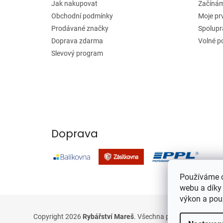
í
Jak nakupovat
Začínáme
Obchodní podmínky
Moje pr
Prodávané značky
Spolupr
Doprava zdarma
Volné p
Slevový program
Doprava
Používáme c
webu a díky
výkon a pou
Copyright 2026
Rybářství Mareš
. Všechna práva vyhrazena.