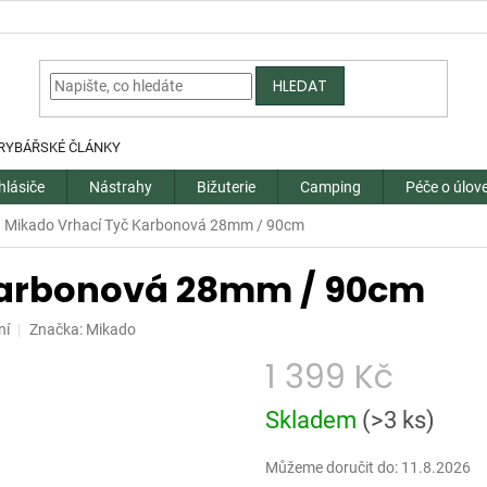
HLEDAT
RYBÁŘSKÉ ČLÁNKY
hlásiče
Nástrahy
Bižuterie
Camping
Péče o úlov
Mikado Vrhací Tyč Karbonová 28mm / 90cm
Karbonová 28mm / 90cm
ní
Značka:
Mikado
1 399 Kč
Měrná
Skladem
(
>3 ks
)
cena:
Můžeme doručit do:
11.8.2026