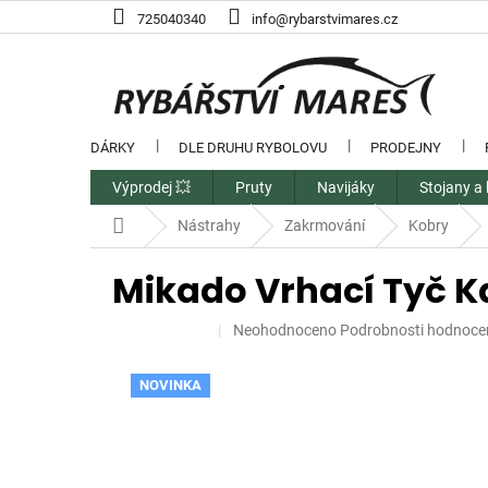
Přejít
725040340
info@rybarstvimares.cz
na
obsah
DÁRKY
DLE DRUHU RYBOLOVU
PRODEJNY
Výprodej 💥
Pruty
Navijáky
Stojany a 
Domů
Nástrahy
Zakrmování
Kobry
Mikado Vrhací Tyč 
Průměrné
Neohodnoceno
Podrobnosti hodnoce
hodnocení
produktu
NOVINKA
je
0,0
z
5
hvězdiček.