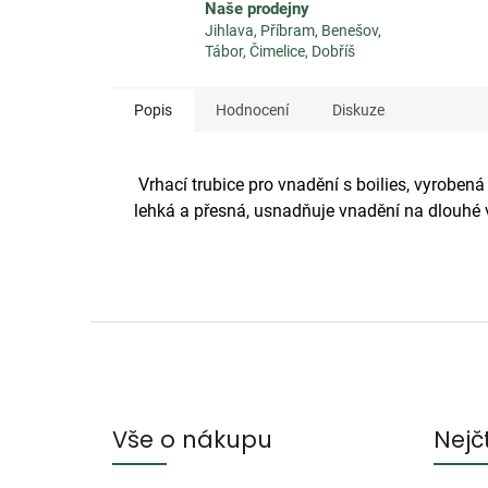
Naše prodejny
Jihlava, Příbram, Benešov,
Tábor, Čimelice, Dobříš
Popis
Hodnocení
Diskuze
Vrhací trubice pro vnadění s boilies, vyrobe
lehká a přesná, usnadňuje vnadění na dlouhé 
Z
á
p
a
Vše o nákupu
Nejč
t