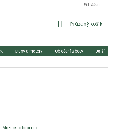
Přihlášení
NÁKUPNÍ
Prázdný košík
KOŠÍK
ek
Čluny a motory
Oblečení a boty
Další
Kontakt
Možnosti doručení