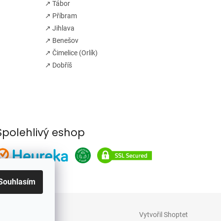
↗ Tábor
↗ Příbram
↗ Jihlava
↗ Benešov
↗ Čimelice (Orlík)
↗ Dobříš
Spolehlivý eshop
Souhlasím
Vytvořil Shoptet