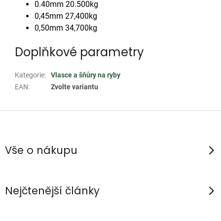
0.40mm 20.500kg
0,45mm 27,400kg
0,50mm 34,700kg
Doplňkové parametry
Kategorie
:
Vlasce a šňůry na ryby
EAN
:
Zvolte variantu
Z
á
p
Vše o nákupu
a
t
í
Nejčtenější články