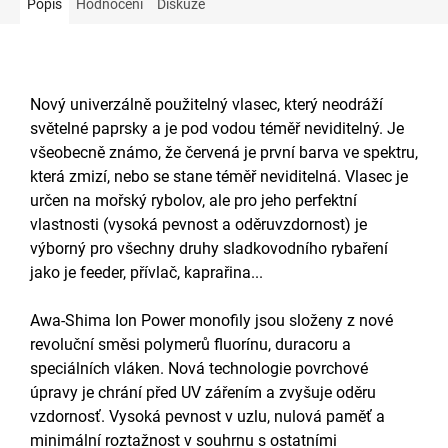
Popis
Hodnocení
Diskuze
Nový univerzálně použitelný vlasec, který neodráží
světelné paprsky a je pod vodou téměř neviditelný. Je
všeobecně známo, že červená je první barva ve spektru,
která zmizí, nebo se stane téměř neviditelná. Vlasec je
určen na mořský rybolov, ale pro jeho perfektní
vlastnosti (vysoká pevnost a oděruvzdornost) je
výborný pro všechny druhy sladkovodního rybaření
jako je feeder, přívlač, kaprařina...
Awa-Shima Ion Power monofily jsou složeny z nové
revoluční směsi polymerů fluorínu, duracoru a
speciálních vláken. Nová technologie povrchové
úpravy je chrání před UV zářením a zvyšuje oděru
vzdornosť. Vysoká pevnost v uzlu, nulová paměť a
minimální roztažnost v souhrnu s ostatními