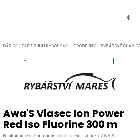
Přejít
na
obsah
DÁRKY
DLE DRUHU RYBOLOVU
PRODEJNY
RYBÁŘSKÉ ČLÁNKY
NÁKUP
KOŠÍK
Awa'S Vlasec Ion Power
Red Iso Fluorine 300 m
Průměrné
Neohodnoceno
Podrobnosti hodnocení
Značka:
AWA´S