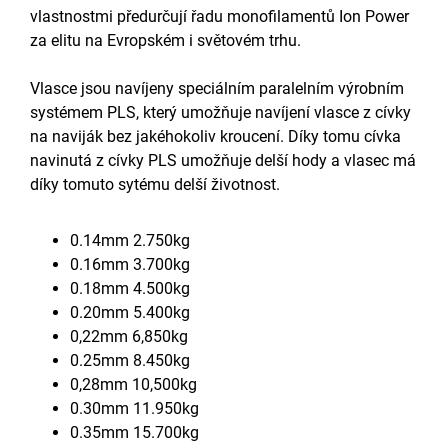
vlastnostmi předurčují řadu monofilamentů Ion Power
za elitu na Evropském i světovém trhu.
Vlasce jsou navíjeny speciálním paralelním výrobním
systémem PLS, který umožňuje navíjení vlasce z cívky
na naviják bez jakéhokoliv kroucení. Díky tomu cívka
navinutá z cívky PLS umožňuje delší hody a vlasec má
díky tomuto sytému delší životnost.
0.14mm 2.750kg
0.16mm 3.700kg
0.18mm 4.500kg
0.20mm 5.400kg
0,22mm 6,850kg
0.25mm 8.450kg
0,28mm 10,500kg
0.30mm 11.950kg
0.35mm 15.700kg