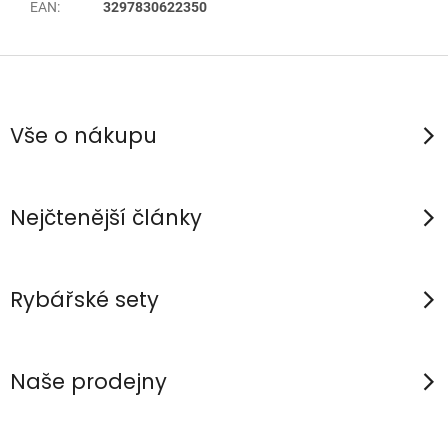
EAN
:
3297830622350
Z
á
p
Vše o nákupu
a
t
í
Nejčtenější články
Rybářské sety
Naše prodejny