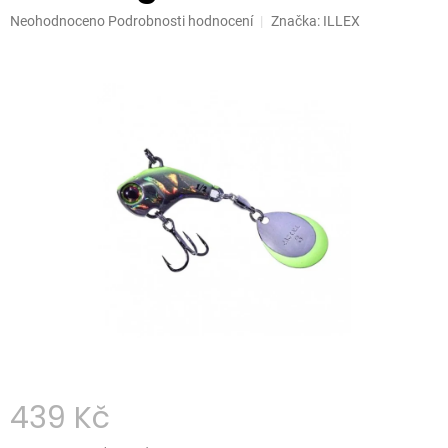
Průměrné
Neohodnoceno
Podrobnosti hodnocení
Značka:
ILLEX
hodnocení
produktu
je
0,0
z
5
hvězdiček.
439 Kč