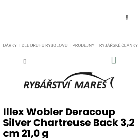
Přejít
na
obsah
DÁRKY
DLE DRUHU RYBOLOVU
PRODEJNY
RYBÁŘSKÉ ČLÁNKY
NÁKUP
KOŠÍK
Illex Wobler Deracoup
Silver Chartreuse Back 3,2
cm 21,0 g