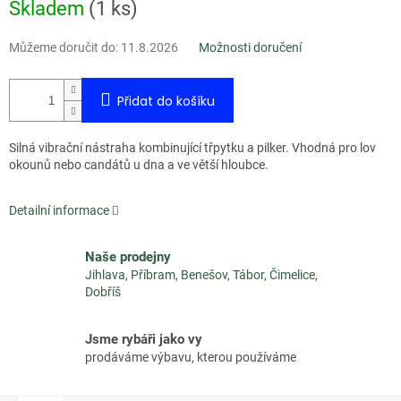
Měrná
Skladem
(
1 ks
)
cena:
Můžeme doručit do:
11.8.2026
Možnosti doručení
Přidat do košíku
Silná vibrační nástraha kombinující třpytku a pilker. Vhodná pro lov
okounů nebo candátů u dna a ve větší hloubce.
Detailní informace
Naše prodejny
Jihlava, Příbram, Benešov, Tábor, Čimelice,
Dobříš
Jsme rybáři jako vy
prodáváme výbavu, kterou používáme