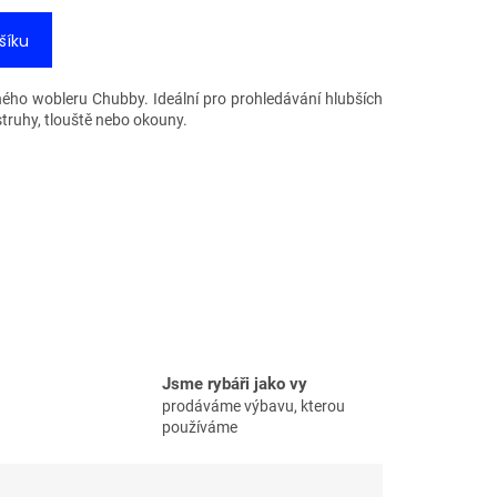
šíku
eného wobleru Chubby. Ideální pro prohledávání hlubších
struhy, tlouště nebo okouny.
Jsme rybáři jako vy
prodáváme výbavu, kterou
používáme