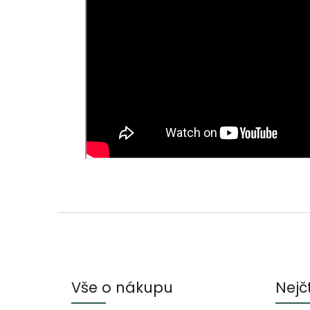
Z
á
p
a
Vše o nákupu
Nejč
t