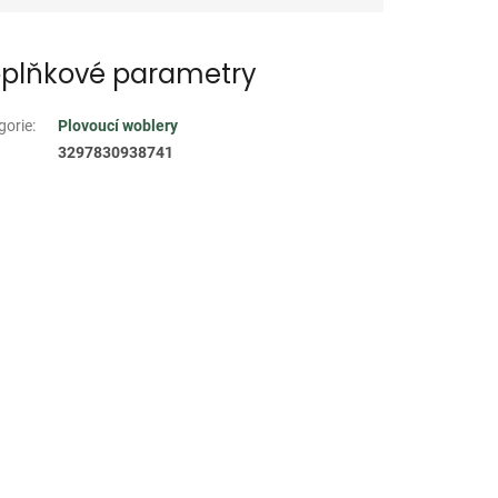
plňkové parametry
gorie
:
Plovoucí woblery
3297830938741