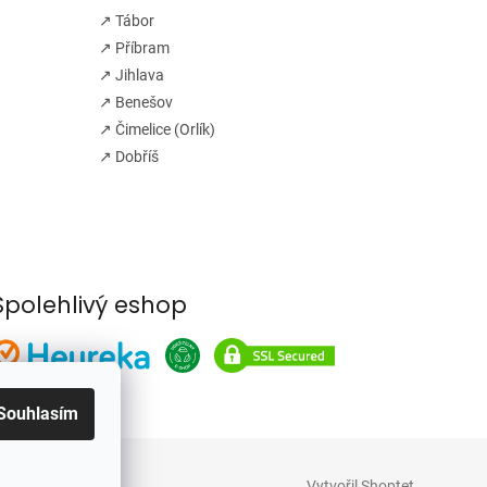
↗ Tábor
↗ Příbram
↗ Jihlava
↗ Benešov
↗ Čimelice (Orlík)
↗ Dobříš
Spolehlivý eshop
Souhlasím
Vytvořil Shoptet