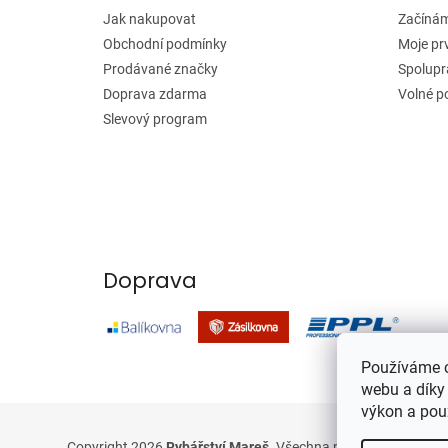
í
Jak nakupovat
Začínáme
Obchodní podmínky
Moje pr
Prodávané značky
Spolupr
Doprava zdarma
Volné p
Slevový program
Doprava
Používáme c
webu a díky
výkon a pou
Copyright 2026
Rybářství Mareš
. Všechna práva vyhrazena.