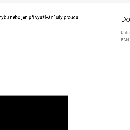
ybu nebo jen při využívání síly proudu.
Do
Kate
EAN
: