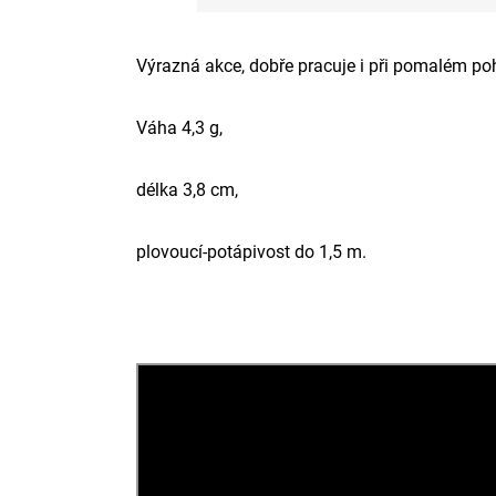
Výrazná akce, dobře pracuje i při pomalém poh
Váha 4,3 g,
délka 3,8 cm,
plovoucí-potápivost do 1,5 m.