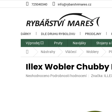
Přejít
725040340
info@rybarstvimares.cz
na
obsah
DÁRKY
DLE DRUHU RYBOLOVU
PRODEJNY
Výprodej 💥
Pruty
Navijáky
Stojany a 
Domů
Nástrahy
Vláčecí
Woblery
P
Illex Wobler Chubby 
Průměrné
Neohodnoceno
Podrobnosti hodnocení
Značka:
ILLE
hodnocení
produktu
je
0,0
z
5
hvězdiček.