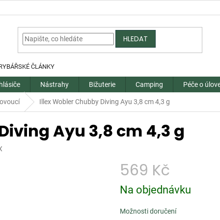
HLEDAT
RYBÁŘSKÉ ČLÁNKY
hlásiče
Nástrahy
Bižuterie
Camping
Péče o úlov
lovoucí
Illex Wobler Chubby Diving Ayu 3,8 cm 4,3 g
Diving Ayu 3,8 cm 4,3 g
X
569 Kč
Měrná
Na objednávku
cena:
Možnosti doručení