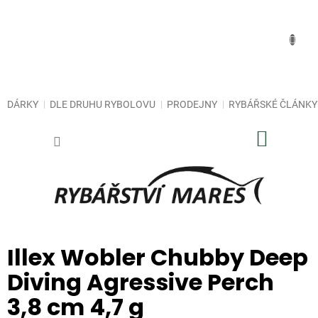
Přejít
na
obsah
DÁRKY
DLE DRUHU RYBOLOVU
PRODEJNY
RYBÁŘSKÉ ČLÁNKY
NÁKUP
KOŠÍK
Illex Wobler Chubby Deep
Diving Agressive Perch
3,8 cm 4,7 g