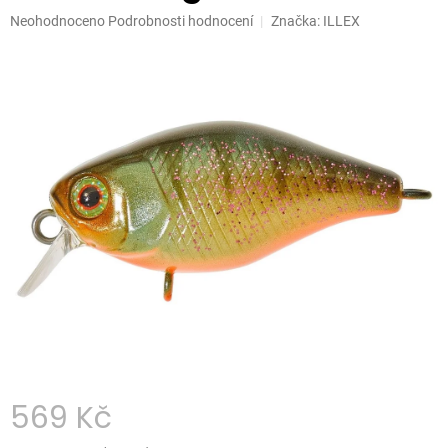
Průměrné
Neohodnoceno
Podrobnosti hodnocení
Značka:
ILLEX
hodnocení
produktu
je
0,0
z
5
hvězdiček.
569 Kč