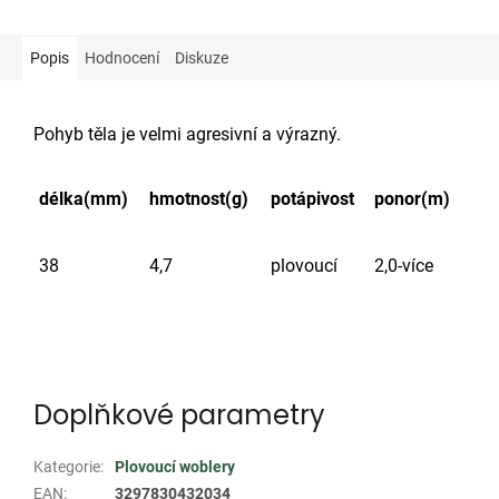
Popis
Hodnocení
Diskuze
Pohyb těla je velmi agresivní a výrazný.
délka(mm)
hmotnost(g)
potápivost
ponor(m)
38
4,7
plovoucí
2,0-více
Doplňkové parametry
Kategorie
:
Plovoucí woblery
EAN
:
3297830432034