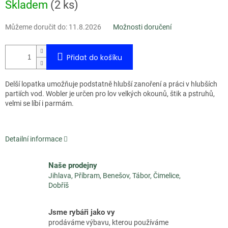
Měrná
Skladem
(
2 ks
)
cena:
Můžeme doručit do:
11.8.2026
Možnosti doručení
Přidat do košíku
Delší lopatka umožňuje podstatně hlubší zanoření a práci v hlubších
partiích vod. Wobler je určen pro lov velkých okounů, štik a pstruhů,
velmi se líbí i parmám.
Detailní informace
Naše prodejny
Jihlava, Příbram, Benešov, Tábor, Čimelice,
Dobříš
Jsme rybáři jako vy
prodáváme výbavu, kterou používáme