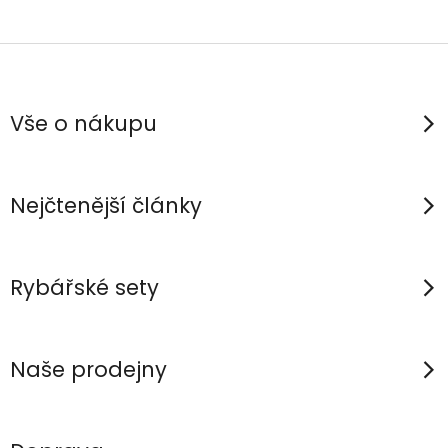
Z
á
p
Vše o nákupu
a
t
í
Nejčtenější články
Rybářské sety
Naše prodejny