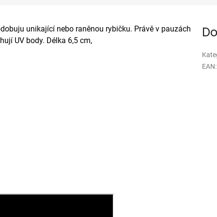
dobuju unikající nebo raněnou rybičku. Právě v pauzách
Do
hují UV body. Délka 6,5 cm,
Kate
EAN
: