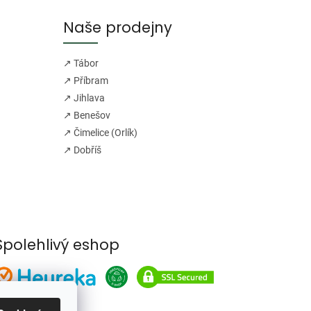
Naše prodejny
↗ Tábor
↗ Příbram
↗ Jihlava
↗ Benešov
↗ Čimelice (Orlík)
↗ Dobříš
Spolehlivý eshop