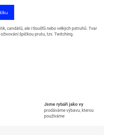
šíku
ik, candátů, ale i tloušťů nebo velkých pstruhů. Tvar
o oživování špičkou prutu, tzv. Twitching.
Jsme rybáři jako vy
prodáváme výbavu, kterou
používáme