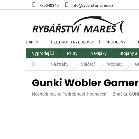
Přejít
725040340
info@rybarstvimares.cz
na
obsah
DÁRKY
DLE DRUHU RYBOLOVU
PRODEJNY
Výprodej 💥
Pruty
Navijáky
Stojany a 
Domů
Nástrahy
Vláčecí
Woblery
Gu
Gunki Wobler Gamera 
Průměrné
Neohodnoceno
Podrobnosti hodnocení
Značka:
GUN
hodnocení
produktu
je
0,0
z
5
hvězdiček.