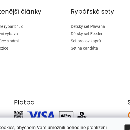
tenější články
Rybářské sety
 rybařit 1. díl
Dětský set Plavaná
vní výbava
Dětský set Feeder
áce s námi
Set pro lov kaprů
ozice
Set na candáta
Platba
ookies, abychom Vám umožnili pohodlné prohlížení