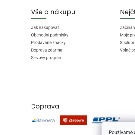
p
a
Vše o nákupu
Nejč
t
í
Jak nakupovat
Začínáme
Obchodní podmínky
Moje pr
Prodávané značky
Spolupr
Doprava zdarma
Volné p
Slevový program
Doprava
Používáme c