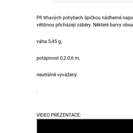
Při trhavých pohybech špičkou nádherně napo
většinou přicházejí záběry. Některé barvy obsa
váha 5,45 g,
potápivost 0,2-0,6 m,
neutrálně vyvážený.
.
VIDEO PREZENTACE: