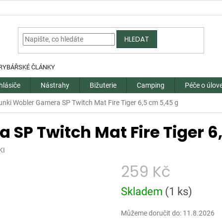
HLEDAT
RYBÁŘSKÉ ČLÁNKY
hlásiče
Nástrahy
Bižuterie
Camping
Péče o úlov
nki Wobler Gamera SP Twitch Mat Fire Tiger 6,5 cm 5,45 g
SP Twitch Mat Fire Tiger 6
KI
259 Kč
Měrná
Skladem
(
1 ks
)
cena:
Můžeme doručit do:
11.8.2026