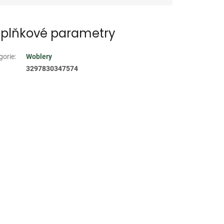
plňkové parametry
gorie
:
Woblery
3297830347574