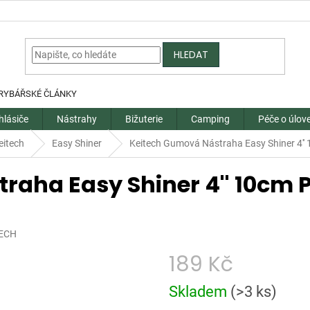
HLEDAT
RYBÁŘSKÉ ČLÁNKY
hlásiče
Nástrahy
Bižuterie
Camping
Péče o úlov
eitech
Easy Shiner
Keitech Gumová Nástraha Easy Shiner 4'' 
aha Easy Shiner 4'' 10cm P
ECH
189 Kč
Měrná
Skladem
(
>3 ks
)
cena: