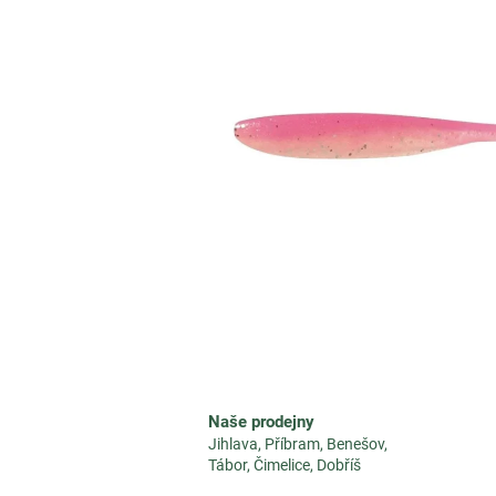
5
hvězdiček.
Naše prodejny
Jihlava, Příbram, Benešov,
Tábor, Čimelice, Dobříš