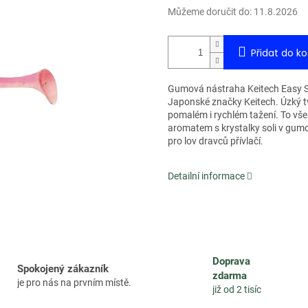
Můžeme doručit do:
11.8.2026
Přidat do ko
Gumová nástraha Keitech Easy Sh
Japonské značky Keitech. Úzký t
pomalém i rychlém tažení. To v
aromatem s krystalky soli v gum
pro lov dravců přívlačí.
Detailní informace
Doprava
Spokojený zákazník
zdarma
je pro nás na prvním místě.
již od 2 tisíc