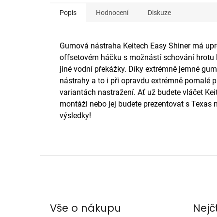
Popis
Hodnocení
Diskuze
Gumová nástraha Keitech Easy Shiner má upro
offsetovém háčku s možnástí schování hrotu h
jiné vodní překážky. Díky extrémně jemné gumě 
nástrahy a to i při opravdu extrémně pomalé p
variantách nastražení. Ať už budete vláčet Kei
montáži nebo jej budete prezentovat s Texas 
výsledky!
Z
á
p
a
Vše o nákupu
Nejč