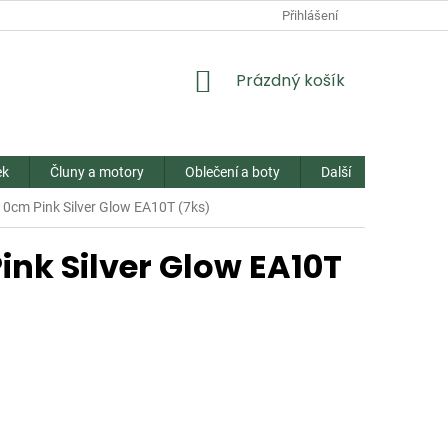
Přihlášení
NÁKUPNÍ
Prázdný košík
KOŠÍK
ek
Čluny a motory
Oblečení a boty
Další
Kontakt
10cm Pink Silver Glow EA10T (7ks)
ink Silver Glow EA10T