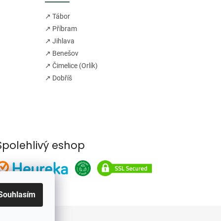
↗ Tábor
↗ Příbram
↗ Jihlava
↗ Benešov
↗ Čimelice (Orlík)
↗ Dobříš
Spolehlivý eshop
Souhlasím