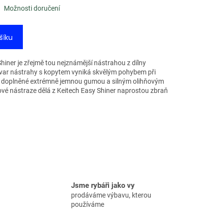
Možnosti doručení
šíku
iner je zřejmě tou nejznámější nástrahou z dílny
var nástrahy s kopytem vyniká skvělým pohybem při
še doplněné extrémně jemnou gumou a silným olihňovým
ové nástraze dělá z Keitech Easy Shiner naprostou zbraň
Jsme rybáři jako vy
prodáváme výbavu, kterou
používáme