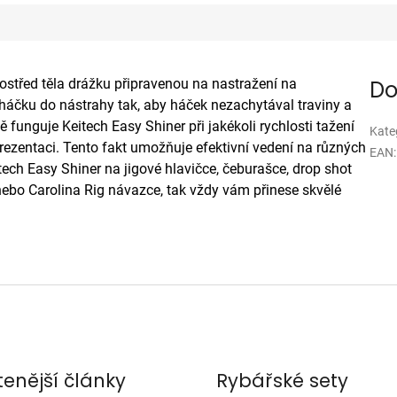
střed těla drážku připravenou na nastražení na
Do
áčku do nástrahy tak, aby háček nezachytával traviny a
funguje Keitech Easy Shiner při jakékoli rychlosti tažení
Kate
rezentaci. Tento fakt umožňuje efektivní vedení na různých
EAN
:
tech Easy Shiner na jigové hlavičce, čeburašce, drop shot
nebo Carolina Rig návazce, tak vždy vám přinese skvělé
tenější články
Rybářské sety