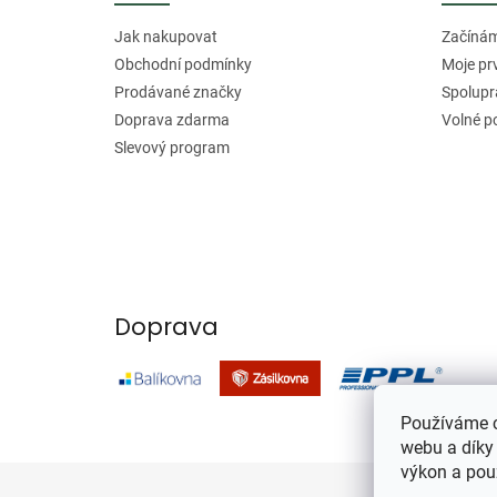
t
í
Jak nakupovat
Začínáme
Obchodní podmínky
Moje pr
Prodávané značky
Spolupr
Doprava zdarma
Volné p
Slevový program
Doprava
Používáme c
webu a díky
výkon a pou