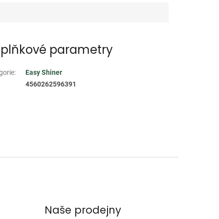
plňkové parametry
gorie
:
Easy Shiner
4560262596391
Naše prodejny