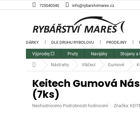
Přejít
725040340
info@rybarstvimares.cz
na
obsah
DÁRKY
DLE DRUHU RYBOLOVU
PRODEJNY
Výprodej 💥
Pruty
Navijáky
Stojany a 
Domů
Nástrahy
Vláčecí
Gumové
K
Keitech Gumová Nástr
(7ks)
Průměrné
Neohodnoceno
Podrobnosti hodnocení
Značka:
KEIT
hodnocení
produktu
je
0,0
z