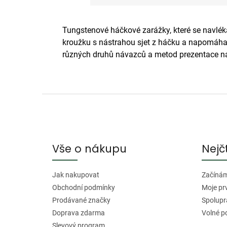
Tungstenové háčkové zarážky, které se navlé
kroužku s nástrahou sjet z háčku a napomáhaj
různých druhů návazců a metod prezentace ná
Z
á
p
a
Vše o nákupu
Nejč
t
í
Jak nakupovat
Začínáme
Obchodní podmínky
Moje pr
Prodávané značky
Spolupr
Doprava zdarma
Volné p
Slevový program