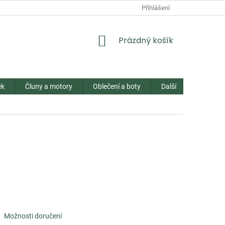
Přihlášení
NÁKUPNÍ
Prázdný košík
KOŠÍK
ek
Čluny a motory
Oblečení a boty
Další
Kontakt
Možnosti doručení