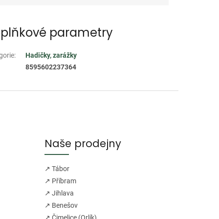
plňkové parametry
gorie
:
Hadičky, zarážky
8595602237364
Naše prodejny
↗ Tábor
↗ Příbram
↗ Jihlava
↗ Benešov
↗ Čimelice (Orlík)