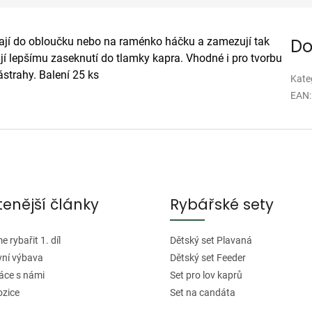
kají do obloučku nebo na raménko háčku a zamezují tak
Do
í lepšímu zaseknutí do tlamky kapra. Vhodné i pro tvorbu
strahy. Balení 25 ks
Kate
EAN
:
tenější články
Rybářské sety
 rybařit 1. díl
Dětský set Plavaná
vní výbava
Dětský set Feeder
áce s námi
Set pro lov kaprů
ozice
Set na candáta