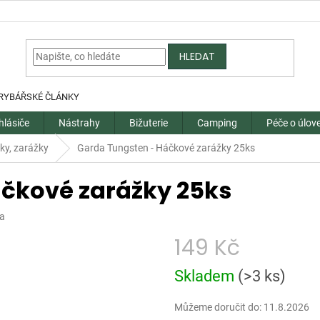
HLEDAT
RYBÁŘSKÉ ČLÁNKY
hlásiče
Nástrahy
Bižuterie
Camping
Péče o úlov
ky, zarážky
Garda Tungsten - Háčkové zarážky 25ks
čkové zarážky 25ks
a
149 Kč
Měrná
Skladem
(
>3 ks
)
cena:
Můžeme doručit do:
11.8.2026