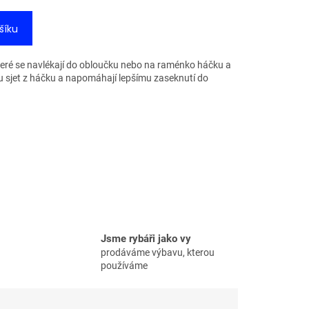
šíku
eré se navlékají do obloučku nebo na raménko háčku a
u sjet z háčku a napomáhají lepšímu zaseknutí do
Jsme rybáři jako vy
prodáváme výbavu, kterou
používáme