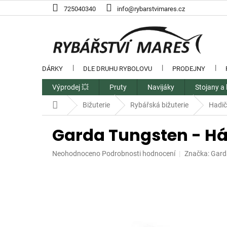
Přejít
725040340
info@rybarstvimares.cz
na
obsah
DÁRKY
DLE DRUHU RYBOLOVU
PRODEJNY
Výprodej 💥
Pruty
Navijáky
Stojany a 
Domů
Bižuterie
Rybářská bižuterie
Hadič
Garda Tungsten - Há
Průměrné
Neohodnoceno
Podrobnosti hodnocení
Značka:
Gard
hodnocení
produktu
je
0,0
z
5
hvězdiček.