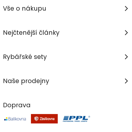
p
Vše o nákupu
a
t
í
Nejčtenější články
Rybářské sety
Naše prodejny
Doprava