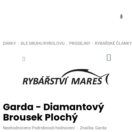
Přejít
na
obsah
DÁRKY
DLE DRUHU RYBOLOVU
PRODEJNY
RYBÁŘSKÉ ČLÁNKY
NÁKUP
KOŠÍK
Garda - Diamantový
Brousek Plochý
Průměrné
Neohodnoceno
Podrobnosti hodnocení
Značka:
Garda