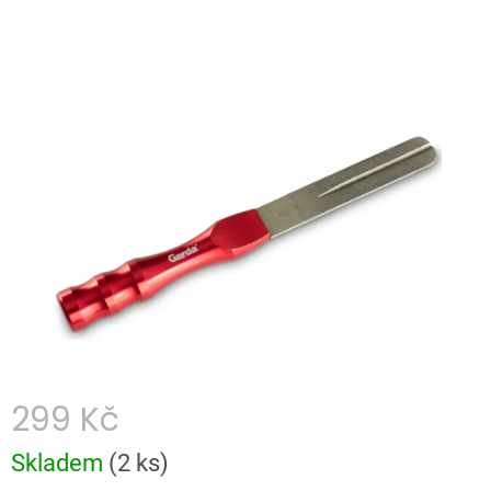
hodnocení
produktu
je
0,0
z
5
hvězdiček.
299 Kč
Měrná
Skladem
(
2 ks
)
cena: