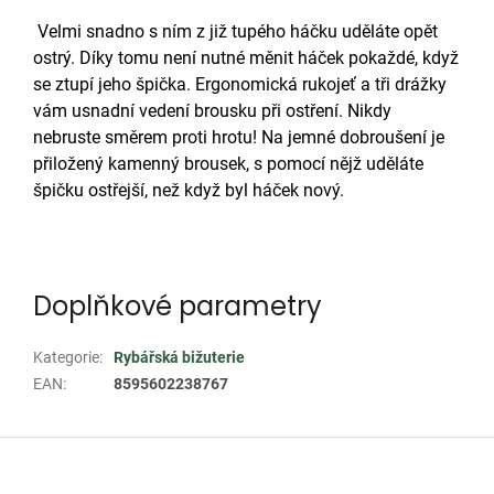
Velmi snadno s ním z již tupého háčku uděláte opět
ostrý. Díky tomu není nutné měnit háček pokaždé, když
se ztupí jeho špička. Ergonomická rukojeť a tři drážky
vám usnadní vedení brousku při ostření. Nikdy
nebruste směrem proti hrotu! Na jemné dobroušení je
přiložený kamenný brousek, s pomocí nějž uděláte
špičku ostřejší, než když byl háček nový.
Doplňkové parametry
Kategorie
:
Rybářská bižuterie
EAN
:
8595602238767
Z
á