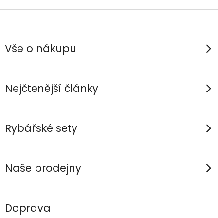
Z
á
p
Vše o nákupu
a
t
í
Nejčtenější články
Rybářské sety
Naše prodejny
Doprava