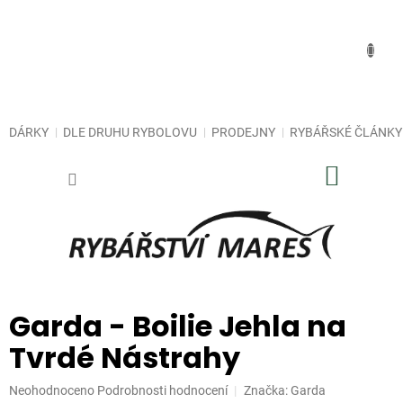
Přejít
na
obsah
DÁRKY
DLE DRUHU RYBOLOVU
PRODEJNY
RYBÁŘSKÉ ČLÁNKY
NÁKUP
KOŠÍK
Garda - Boilie Jehla na
Tvrdé Nástrahy
Průměrné
Neohodnoceno
Podrobnosti hodnocení
Značka:
Garda