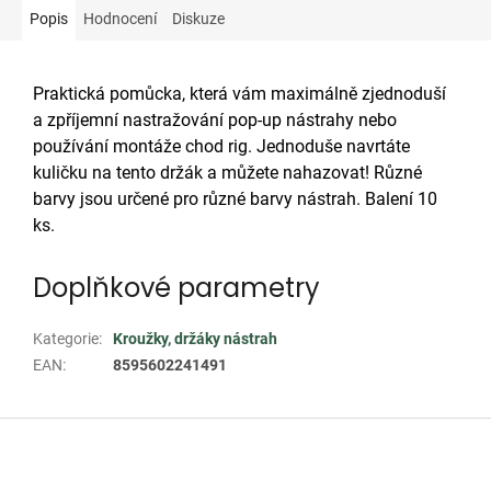
Popis
Hodnocení
Diskuze
Praktická pomůcka, která vám maximálně zjednoduší
a zpříjemní nastražování pop-up nástrahy nebo
používání montáže chod rig. Jednoduše navrtáte
kuličku na tento držák a můžete nahazovat! Různé
barvy jsou určené pro různé barvy nástrah. Balení 10
ks.
Doplňkové parametry
Kategorie
:
Kroužky, držáky nástrah
EAN
:
8595602241491
Z
á