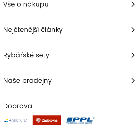
p
Vše o nákupu
a
t
í
Nejčtenější články
Rybářské sety
Naše prodejny
Doprava