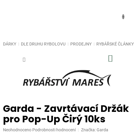
Přejít
na
obsah
DÁRKY
DLE DRUHU RYBOLOVU
PRODEJNY
RYBÁŘSKÉ ČLÁNKY
NÁKUP
KOŠÍK
Garda - Zavrtávací Držák
pro Pop-Up Čirý 10ks
Průměrné
Neohodnoceno
Podrobnosti hodnocení
Značka:
Garda