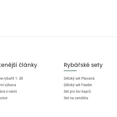
tenější články
Rybářské sety
 rybařit 1. díl
Dětský set Plavaná
vní výbava
Dětský set Feeder
áce s námi
Set pro lov kaprů
ozice
Set na candáta