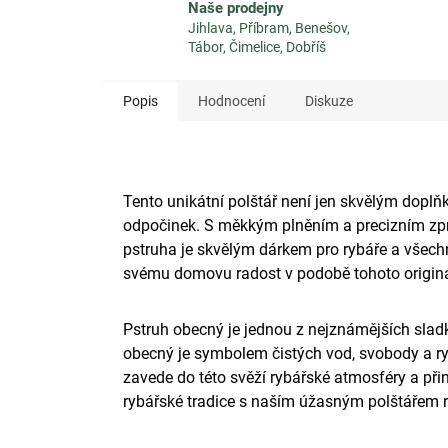
Naše prodejny
Jihlava, Příbram, Benešov,
Tábor, Čimelice, Dobříš
Popis
Hodnocení
Diskuze
Tento unikátní polštář není jen skvělým doplň
odpočinek. S měkkým plněním a precizním zpra
pstruha je skvělým dárkem pro rybáře a všechny
svému domovu radost v podobě tohoto originá
Pstruh obecný je jednou z nejznámějších sladk
obecný je symbolem čistých vod, svobody a ry
zavede do této svěží rybářské atmosféry a při
rybářské tradice s naším úžasným polštářem r