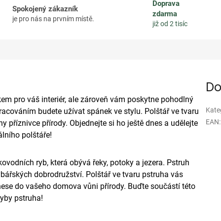
Doprava
Spokojený zákazník
zdarma
je pro nás na prvním místě.
již od 2 tisíc
Do
kem pro váš interiér, ale zároveň vám poskytne pohodlný
Kate
cováním budete užívat spánek ve stylu. Polštář ve tvaru
EAN
:
 příznivce přírody. Objednejte si ho ještě dnes a udělejte
lního polštáře!
ovodních ryb, která obývá řeky, potoky a jezera. Pstruh
bářských dobrodružství. Polštář ve tvaru pstruha vás
nese do vašeho domova vůni přírody. Buďte součástí této
yby pstruha!