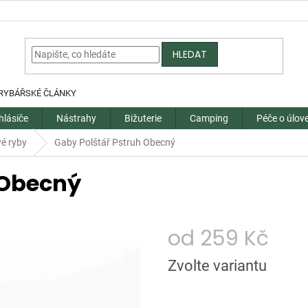
HLEDAT
RYBÁŘSKÉ ČLÁNKY
hlásiče
Nástrahy
Bižuterie
Camping
Péče o úlov
é ryby
Gaby Polštář Pstruh Obecný
 Obecný
y
od
259 Kč
Měrná
Zvolte variantu
cena: