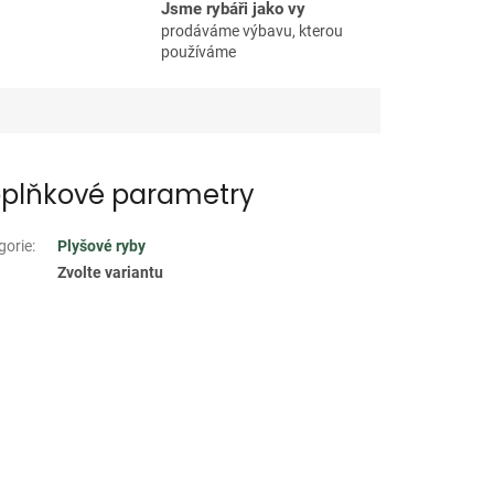
Jsme rybáři jako vy
prodáváme výbavu, kterou
používáme
plňkové parametry
gorie
:
Plyšové ryby
Zvolte variantu