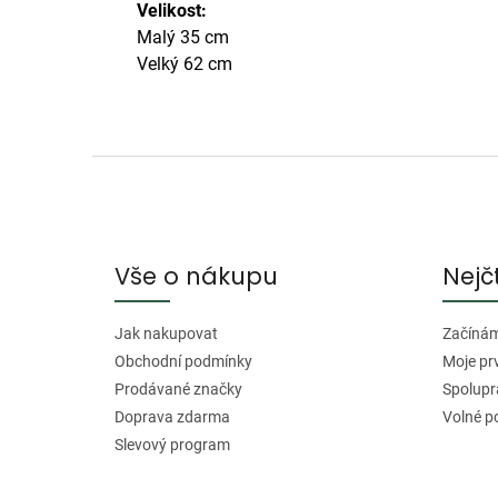
Velikost:
Malý 35 cm
Velký 62 cm
Z
á
p
a
Vše o nákupu
Nejč
t
í
Jak nakupovat
Začínáme
Obchodní podmínky
Moje pr
Prodávané značky
Spolupr
Doprava zdarma
Volné p
Slevový program