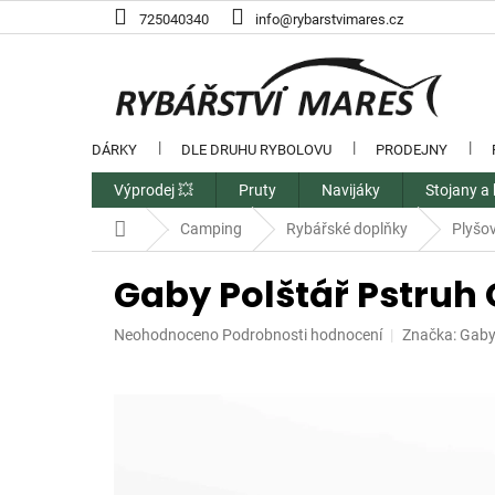
Přejít
725040340
info@rybarstvimares.cz
na
obsah
DÁRKY
DLE DRUHU RYBOLOVU
PRODEJNY
Výprodej 💥
Pruty
Navijáky
Stojany a 
Domů
Camping
Rybářské doplňky
Plyšov
Gaby Polštář Pstruh
Průměrné
Neohodnoceno
Podrobnosti hodnocení
Značka:
Gab
hodnocení
produktu
je
0,0
z
5
hvězdiček.