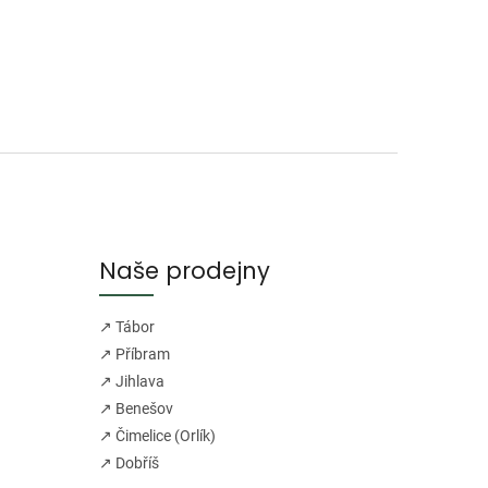
Naše prodejny
↗ Tábor
↗ Příbram
↗ Jihlava
↗ Benešov
↗ Čimelice (Orlík)
↗ Dobříš