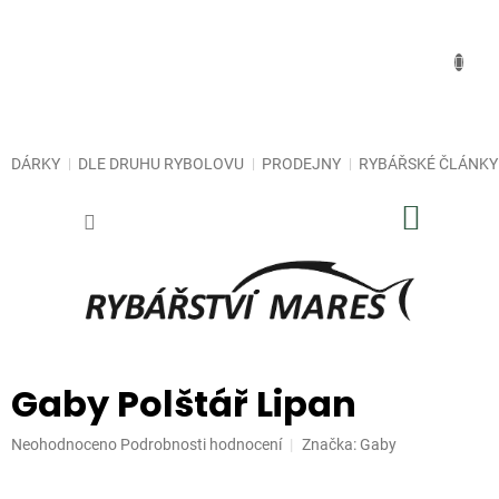
Přejít
na
obsah
DÁRKY
DLE DRUHU RYBOLOVU
PRODEJNY
RYBÁŘSKÉ ČLÁNKY
NÁKUP
KOŠÍK
Gaby Polštář Lipan
Průměrné
Neohodnoceno
Podrobnosti hodnocení
Značka:
Gaby
hodnocení
produktu