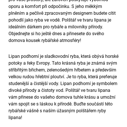
oporu a komfort při odpočinku. S jeho měkkým
plněním a pečlivě zpracovaným designem budete cítit
pohodlí jako ryba ve vodě. Polštář ve tvaru lipana je
ideálním dárkem pro rybáře a milovníky přírody.
Objednejte si ho ještě dnes a přinesete do svého
domova kousek rybářské atmosféry!
Lipan podhorní je sladkovodní ryba, která obývá horské
potoky a řeky Evropy. Tato krásná ryba je známá svým
stříbřitým břichem, zelenošedým hřbetem a především
velkou rudou hřebtní ploutví. Je to ryba, která preferuje
studenější a čistější vody. Lipan podhorní je symbolem
divoké přírody a čistoty vod. Polštář ve tvaru lipana
vám přinese do vašeho domova tuhle krásu a umožní
vám spojit se s láskou k přírodě. Buďte součástí této
rybářské vášně s naším úžasným polštářem ryby
lipana!