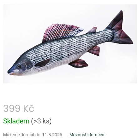
je
0,0
z
5
hvězdiček.
399 Kč
Měrná
Skladem
(
>3 ks
)
cena:
Můžeme doručit do:
11.8.2026
Možnosti doručení