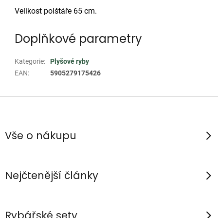
Velikost polštáře 65 cm.
Doplňkové parametry
Kategorie
:
Plyšové ryby
EAN
:
5905279175426
Z
á
p
Vše o nákupu
a
t
í
Nejčtenější články
Rybářské sety