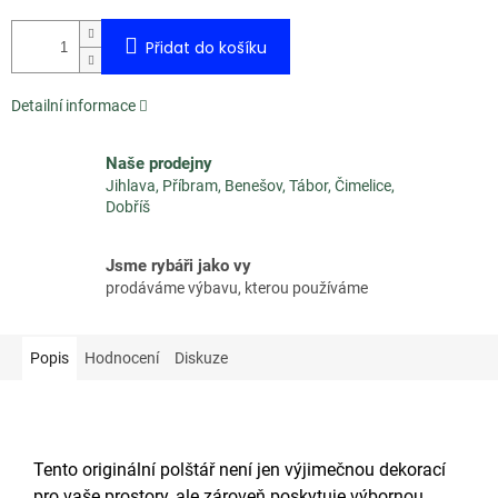
Přidat do košíku
Detailní informace
Naše prodejny
Jihlava, Příbram, Benešov, Tábor, Čimelice,
Dobříš
Jsme rybáři jako vy
prodáváme výbavu, kterou používáme
Popis
Hodnocení
Diskuze
Tento originální polštář není jen výjimečnou dekorací
pro vaše prostory, ale zároveň poskytuje výbornou