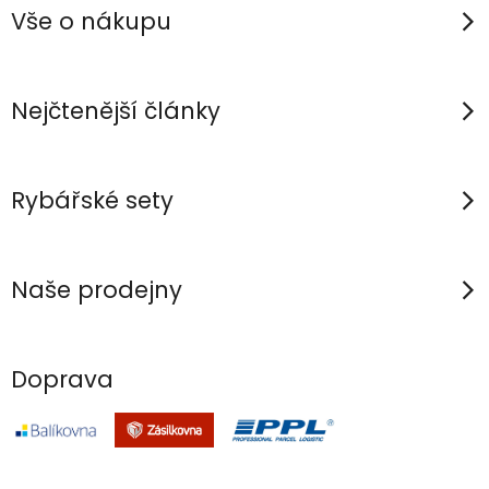
p
Vše o nákupu
a
t
í
Nejčtenější články
Rybářské sety
Naše prodejny
Doprava