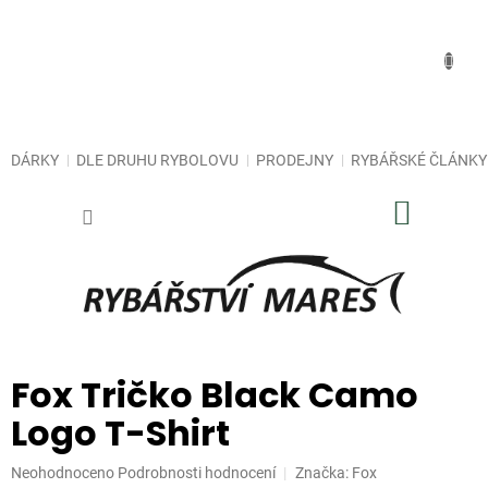
Přejít
na
obsah
DÁRKY
DLE DRUHU RYBOLOVU
PRODEJNY
RYBÁŘSKÉ ČLÁNKY
NÁKUP
KOŠÍK
Fox Tričko Black Camo
Logo T-Shirt
Průměrné
Neohodnoceno
Podrobnosti hodnocení
Značka:
Fox