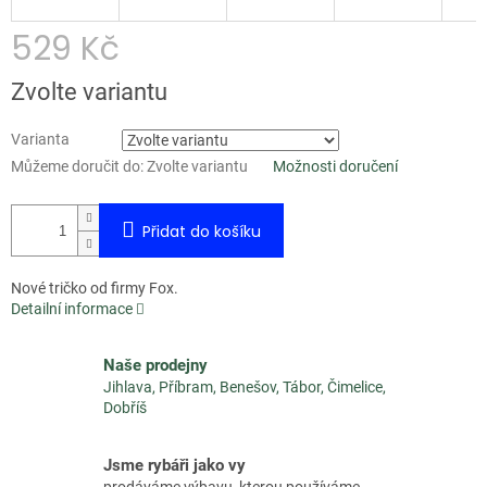
529 Kč
Měrná
Zvolte variantu
cena:
Varianta
Můžeme doručit do:
Zvolte variantu
Možnosti doručení
Přidat do košíku
Nové tričko od firmy Fox.
Detailní informace
Naše prodejny
Jihlava, Příbram, Benešov, Tábor, Čimelice,
Dobříš
Jsme rybáři jako vy
prodáváme výbavu, kterou používáme