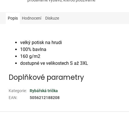
Popis
Hodnocení
Diskuze
velký potisk na hrudi
100% bavlna
160 g/m2
dostupné ve velikostech S až 3XL
Doplňkové parametry
Kategorie
:
Rybářská trička
EAN
:
5056212188208
Z
á