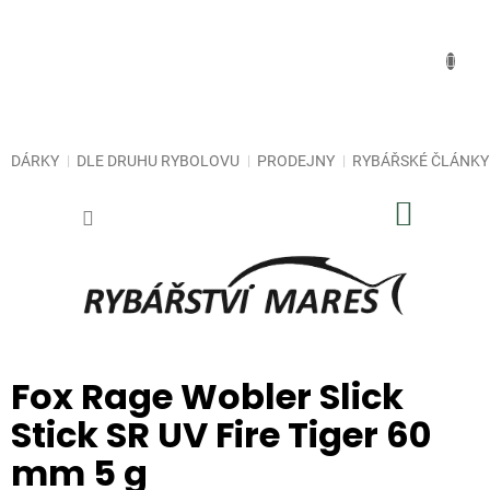
Přejít
na
obsah
DÁRKY
DLE DRUHU RYBOLOVU
PRODEJNY
RYBÁŘSKÉ ČLÁNKY
NÁKUP
KOŠÍK
Fox Rage Wobler Slick
Stick SR UV Fire Tiger 60
mm 5 g