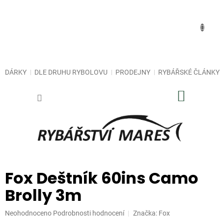
Přejít
na
obsah
DÁRKY
DLE DRUHU RYBOLOVU
PRODEJNY
RYBÁŘSKÉ ČLÁNKY
NÁKUP
KOŠÍK
Fox Deštník 60ins Camo
Brolly 3m
Průměrné
Neohodnoceno
Podrobnosti hodnocení
Značka:
Fox