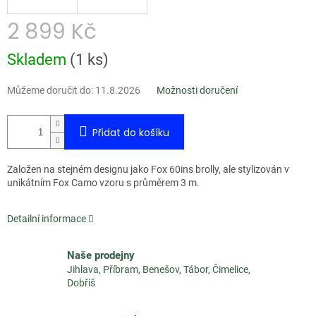
2 899 Kč
Měrná
Skladem
(
1 ks
)
cena:
Můžeme doručit do:
11.8.2026
Možnosti doručení
Přidat do košíku
Založen na stejném designu jako Fox 60ins brolly, ale stylizován v
unikátním Fox Camo vzoru s průměrem 3 m.
Detailní informace
Naše prodejny
Jihlava, Příbram, Benešov, Tábor, Čimelice,
Dobříš