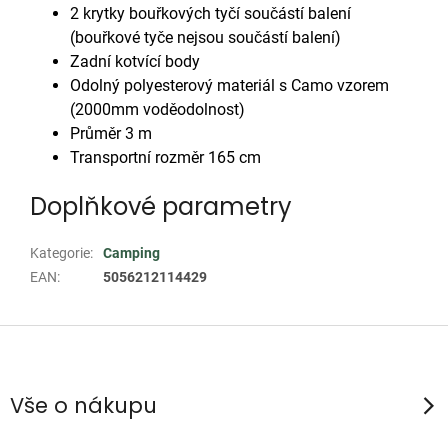
2 krytky bouřkových tyčí součástí balení
(bouřkové tyče nejsou součástí balení)
Zadní kotvící body
Odolný polyesterový materiál s Camo vzorem
(2000mm voděodolnost)
Průměr 3 m
Transportní rozměr 165 cm
Doplňkové parametry
Kategorie
:
Camping
EAN
:
5056212114429
Z
á
p
Vše o nákupu
a