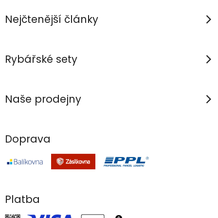
t
í
Nejčtenější články
Rybářské sety
Naše prodejny
Doprava
Platba