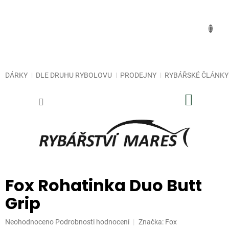
Přejít
na
obsah
DÁRKY
DLE DRUHU RYBOLOVU
PRODEJNY
RYBÁŘSKÉ ČLÁNKY
NÁKUP
KOŠÍK
Fox Rohatinka Duo Butt
Grip
Průměrné
Neohodnoceno
Podrobnosti hodnocení
Značka:
Fox