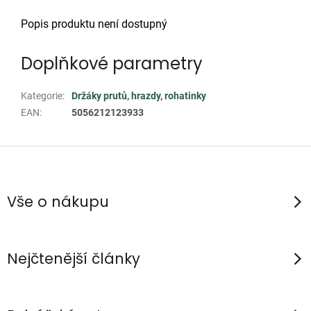
Popis produktu není dostupný
Doplňkové parametry
Kategorie
:
Držáky prutů, hrazdy, rohatinky
EAN
:
5056212123933
Z
á
p
Vše o nákupu
a
t
í
Nejčtenější články