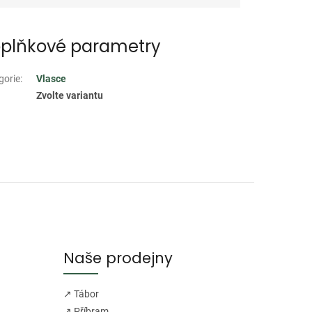
plňkové parametry
gorie
:
Vlasce
Zvolte variantu
Naše prodejny
↗ Tábor
↗ Příbram