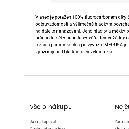
Vlasec je potažen 100% fluorocarbonem díky č
oděruvzdorností a výjimečně hladkým povrchem.
na daleké nahazování. Jeho hladký a měkký pov
průchodu očky nebude vytvářet téměř žádný od
těžších podmínkách a při vývozu. MEDUSA je pr
zpozorují pod hladinou jen velmi těžko.
Z
á
p
a
Vše o nákupu
Nejč
t
í
Jak nakupovat
Začínáme
Obchodní podmínky
Moje pr