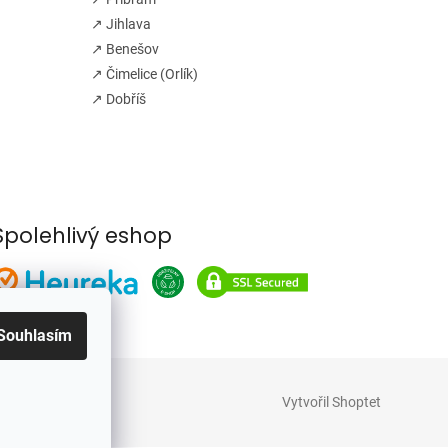
↗ Jihlava
↗ Benešov
↗ Čimelice (Orlík)
↗ Dobříš
Spolehlivý eshop
Souhlasím
Vytvořil Shoptet