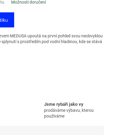
ntu
Možnosti doručení
šíku
ázvem MEDUSA upoutá na první pohled svou neobvyklou
splynutí s prostředím pod vodní hladinou, kde se stává
Jsme rybáři jako vy
prodáváme výbavu, kterou
používáme