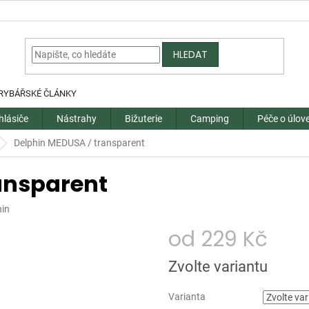
HLEDAT
RYBÁŘSKÉ ČLÁNKY
hlásiče
Nástrahy
Bižuterie
Camping
Péče o úlov
Delphin MEDUSA / transparent
ansparent
hin
od
229 Kč
Měrná
Zvolte variantu
cena:
Varianta