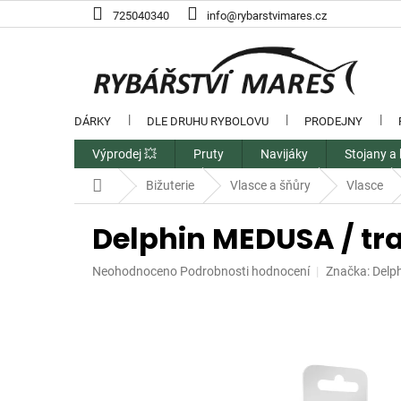
Přejít
725040340
info@rybarstvimares.cz
na
obsah
DÁRKY
DLE DRUHU RYBOLOVU
PRODEJNY
Výprodej 💥
Pruty
Navijáky
Stojany a 
Domů
Bižuterie
Vlasce a šňůry
Vlasce
Delphin MEDUSA / tr
Průměrné
Neohodnoceno
Podrobnosti hodnocení
Značka:
Delp
hodnocení
produktu
je
0,0
z
5
hvězdiček.