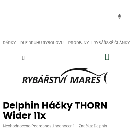
Přejít
na
obsah
DÁRKY
DLE DRUHU RYBOLOVU
PRODEJNY
RYBÁŘSKÉ ČLÁNKY
NÁKUP
KOŠÍK
Delphin Háčky THORN
Wider 11x
Průměrné
Neohodnoceno
Podrobnosti hodnocení
Značka:
Delphin