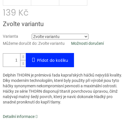
139 Kč
Měrná
Zvolte variantu
cena:
Varianta
Můžeme doručit do:
Zvolte variantu
Možnosti doručení
Přidat do košíku
Delphin THORN je prémiová řada kaprařských háčků nejvyšší kvality.
Díky moderním technologiím, které byly použity při výrobě jsou tyto
háčky synonymem nekompromisní pevnosti a maximální ostrosti.
Háčky ze série THORN disponují titanX povrchovou úpravou, čímž
nabývají matný šedý povrch, který je navíc dokonale hladký pro
snadné proniknutí do kapří tlamy.
Detailní informace