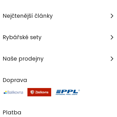
a
t
í
Nejčtenější články
Rybářské sety
Naše prodejny
Doprava
Platba