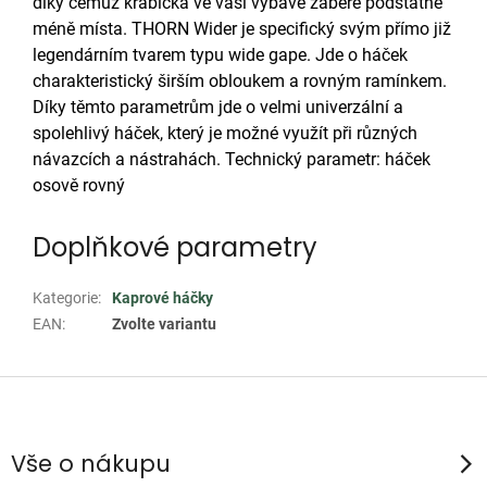
díky čemuž krabička ve vaší výbavě zabere podstatně
méně místa. THORN Wider je specifický svým přímo již
legendárním tvarem typu wide gape. Jde o háček
charakteristický širším obloukem a rovným ramínkem.
Díky těmto parametrům jde o velmi univerzální a
spolehlivý háček, který je možné využít při různých
návazcích a nástrahách. Technický parametr: háček
osově rovný
Doplňkové parametry
Kategorie
:
Kaprové háčky
EAN
:
Zvolte variantu
Z
á
p
Vše o nákupu