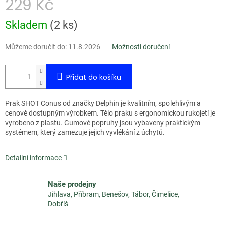
229 Kč
Měrná
Skladem
(
2 ks
)
cena:
Můžeme doručit do:
11.8.2026
Možnosti doručení
Přidat do košíku
Prak SHOT Conus od značky Delphin je kvalitním, spolehlivým a
cenově dostupným výrobkem. Tělo praku s ergonomickou rukojetí je
vyrobeno z plastu. Gumové popruhy jsou vybaveny praktickým
systémem, který zamezuje jejich vyvlékání z úchytů.
Detailní informace
Naše prodejny
Jihlava, Příbram, Benešov, Tábor, Čimelice,
Dobříš