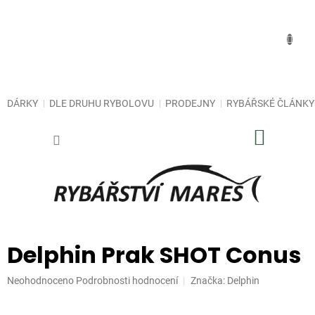
Přejít
na
obsah
DÁRKY
DLE DRUHU RYBOLOVU
PRODEJNY
RYBÁŘSKÉ ČLÁNKY
NÁKUP
KOŠÍK
Delphin Prak SHOT Conus
Průměrné
Neohodnoceno
Podrobnosti hodnocení
Značka:
Delphin
hodnocení
produktu