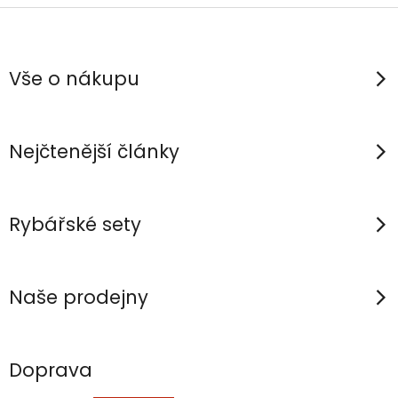
Z
á
p
Vše o nákupu
a
t
í
Nejčtenější články
Rybářské sety
Naše prodejny
Doprava