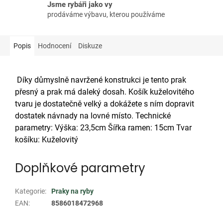
Jsme rybáři jako vy
prodáváme výbavu, kterou používáme
Popis
Hodnocení
Diskuze
Díky důmyslně navržené konstrukci je tento prak
přesný a prak má daleký dosah. Košík kuželovitého
tvaru je dostatečně velký a dokážete s ním dopravit
dostatek návnady na lovné místo. Technické
parametry: Výška: 23,5cm Šířka ramen: 15cm Tvar
košíku: Kuželovitý
Doplňkové parametry
Kategorie
:
Praky na ryby
EAN
:
8586018472968