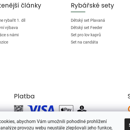
tenější články
Rybářské sety
 rybařit 1. díl
Dětský set Plavaná
vní výbava
Dětský set Feeder
áce s námi
Set pro lov kaprů
ozice
Set na candáta
Platba
ookies, abychom Vám umožnili pohodlné prohlížení
 analýze provozu webu neustále zlepšovali jeho funkce,