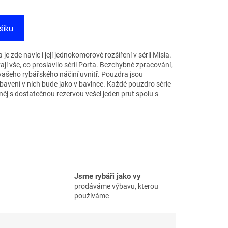
šíku
e zde navíc i její jednokomorové rozšíření v sérii Misia.
í vše, co proslavilo sérii Porta. Bezchybné zpracování,
vašeho rybářského náčiní uvnitř. Pouzdra jsou
avení v nich bude jako v bavlnce. Každé pouzdro série
něj s dostatečnou rezervou vešel jeden prut spolu s
Jsme rybáři jako vy
prodáváme výbavu, kterou
používáme