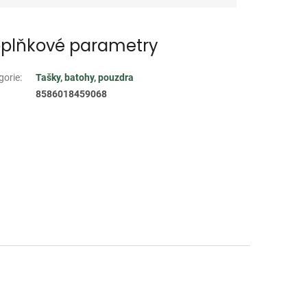
plňkové parametry
gorie
:
Tašky, batohy, pouzdra
8586018459068