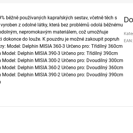
,9% běžně používaných kaprařských sestav, včetně těch s
Do
e vyroben z odolné látky, která bez problémů odolá běžnému
na odolným, nepromokavým materiálem, což umožňuje
Kate
 či dokonce do louže. K pouzdru je možné zakoupit popruh
EAN
:
y: Model: Delphin MISIA 360-3 Určeno pro: Třídílný 360cm
 Model: Delphin MISIA 390-3 Určeno pro: Třídílný 390cm
m Model: Delphin MISIA 300-2 Určeno pro: Dvoudílný 300cm
m Model: Delphin MISIA 360-2 Určeno pro: Dvoudílný 360cm
m Model: Delphin MISIA 390-2 Určeno pro: Dvoudílný 390cm
m