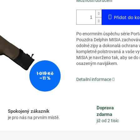
Možnosti doručení
Přidat do ko
Po enormním úspěchu série Porta j
Pouzdra Delphin MISIA zachovávaj
odolné zipy a dokonalá ochrana 
kompletně polstrovaná a vaše vyb
MISIA je navrženo tak, aby se do 
osazeným navijákem.
1 019 Kč
–11 %
Detailní informace
Doprava
Spokojený zákazník
zdarma
je pro nás na prvním místě.
již od 2 tisíc