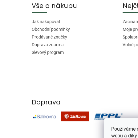
a
Vše o nákupu
Nejč
t
í
Jak nakupovat
Začínáme
Obchodní podmínky
Moje pr
Prodávané značky
Spolupr
Doprava zdarma
Volné p
Slevový program
Doprava
Používáme c
webu a díky