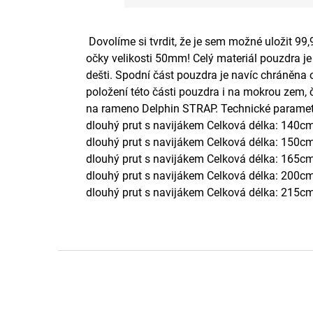
Dovolíme si tvrdit, že je sem možné uložit 99
očky velikosti 50mm! Celý materiál pouzdra j
dešti. Spodní část pouzdra je navíc chráně
položení této části pouzdra i na mokrou zem,
na rameno Delphin STRAP. Technické parametr
dlouhý prut s navijákem Celková délka: 140cm
dlouhý prut s navijákem Celková délka: 150c
dlouhý prut s navijákem Celková délka: 165c
dlouhý prut s navijákem Celková délka: 200c
dlouhý prut s navijákem Celková délka: 215c
Z
á
p