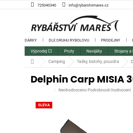
Přejít
725040340
info@rybarstvimares.cz
na
obsah
DÁRKY
DLE DRUHU RYBOLOVU
PRODEJNY
Výprodej 💥
Pruty
Navijáky
Stojany a 
Domů
Camping
Tašky, batohy, pouzdra
D
Delphin Carp MISIA 
Průměrné
Neohodnoceno
Podrobnosti hodnocení
hodnocení
produktu
SLEVA
je
0,0
z
5
hvězdiček.