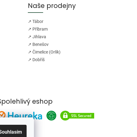
Naše prodejny
↗ Tábor
↗ Příbram
↗ Jihlava
↗ Benešov
↗ Čimelice (Orlík)
↗ Dobříš
Spolehlivý eshop
Souhlasím