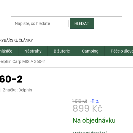
HLEDAT
RYBÁŘSKÉ ČLÁNKY
hlásiče
Nástrahy
Bižuterie
Camping
Péče o úlov
elphin Carp MISIA 360-2
360-2
Značka:
Delphin
1 019 Kč
–11 %
899 Kč
Měrná
Na objednávku
cena: