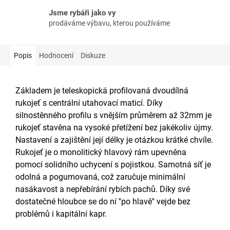
Jsme rybáři jako vy
prodáváme výbavu, kterou používáme
Popis
Hodnocení
Diskuze
Základem je teleskopická profilovaná dvoudílná
rukojeť s centrální utahovací maticí. Díky
silnostěnného profilu s vnějším průměrem až 32mm je
rukojeť stavěna na vysoké přetížení bez jakékoliv újmy.
Nastavení a zajištění její délky je otázkou krátké chvíle.
Rukojeť je o monolitický hlavový rám upevněna
pomocí solidního uchycení s pojistkou. Samotná síť je
odolná a pogumovaná, což zaručuje minimální
nasákavost a nepřebírání rybích pachů. Díky své
dostatečné hloubce se do ní ''po hlavě'' vejde bez
problémů i kapitální kapr.