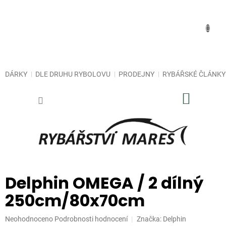
Přejít
na
obsah
DÁRKY
DLE DRUHU RYBOLOVU
PRODEJNY
RYBÁŘSKÉ ČLÁNKY
NÁKUP
KOŠÍK
Delphin OMEGA / 2 dílný
250cm/80x70cm
Průměrné
Neohodnoceno
Podrobnosti hodnocení
Značka:
Delphin