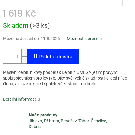
1 619 Kč
Měrná
Skladem
(
>3 ks
)
cena:
Můžeme doručit do:
11.8.2026
Možnosti doručení
Přidat do košíku
Masivní celohliníkový podběrák Delphin OMEGA je tím pravým
spolubojovníkem pro lov ryb. Díky své rychlé skladnosti je ideální do
člunu, ale své místo si spolehlivě zastane i na břehu.
Detailní informace
Naše prodejny
Jihlava, Příbram, Benešov, Tábor, Čimelice,
Dobříš