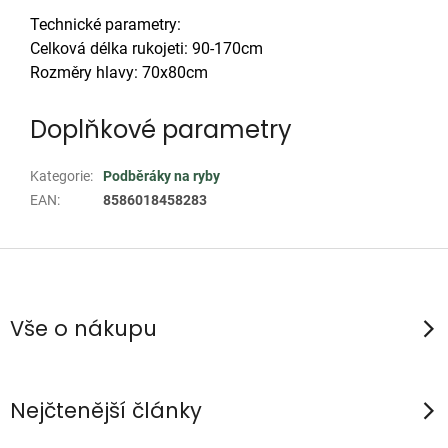
Technické parametry:
Celková délka rukojeti: 90-170cm
Rozměry hlavy: 70x80cm
Doplňkové parametry
Kategorie
:
Podběráky na ryby
EAN
:
8586018458283
Z
á
p
Vše o nákupu
a
t
í
Nejčtenější články