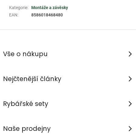
Kategorie
:
Montáže a závěsky
EAN
:
8586018468480
Z
á
p
Vše o nákupu
a
t
í
Nejčtenější články
Rybářské sety
Naše prodejny