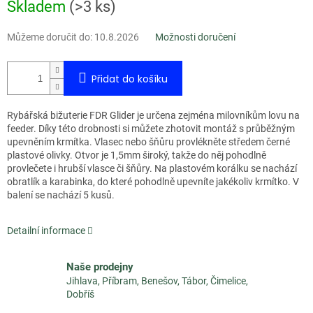
Měrná
Skladem
(
>3 ks
)
cena:
Můžeme doručit do:
10.8.2026
Možnosti doručení
Přidat do košíku
Rybářská bižuterie FDR Glider je určena zejména milovníkům lovu na
feeder. Díky této drobnosti si můžete zhotovit montáž s průběžným
upevněním krmítka. Vlasec nebo šňůru provlékněte středem černé
plastové olivky. Otvor je 1,5mm široký, takže do něj pohodlně
provlečete i hrubší vlasce či šňůry. Na plastovém korálku se nachází
obratlík a karabinka, do které pohodlně upevníte jakékoliv krmítko. V
balení se nachází 5 kusů.
Detailní informace
Naše prodejny
Jihlava, Příbram, Benešov, Tábor, Čimelice,
Dobříš