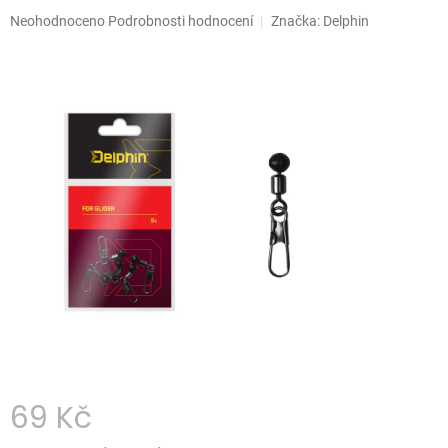
Průměrné
Neohodnoceno
Podrobnosti hodnocení
Značka:
Delphin
hodnocení
produktu
je
0,0
z
5
hvězdiček.
69 Kč