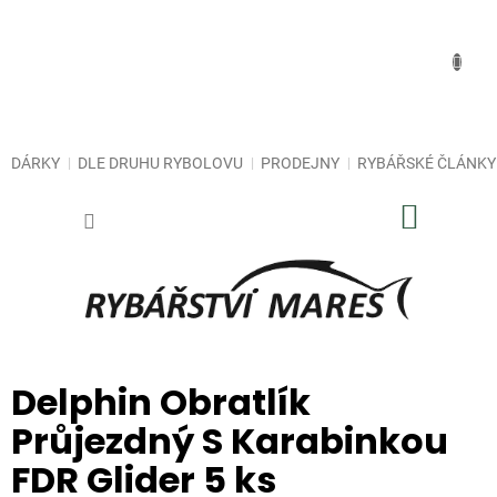
Přejít
na
obsah
DÁRKY
DLE DRUHU RYBOLOVU
PRODEJNY
RYBÁŘSKÉ ČLÁNKY
NÁKUP
KOŠÍK
Delphin Obratlík
Průjezdný S Karabinkou
FDR Glider 5 ks