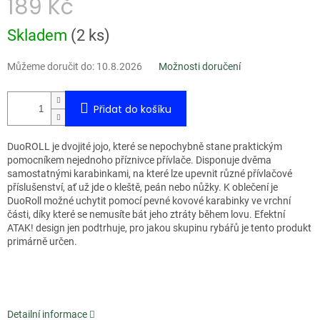
189 Kč
Měrná
Skladem
(
2 ks
)
cena:
Můžeme doručit do:
10.8.2026
Možnosti doručení
Přidat do košíku
DuoROLL je dvojité jojo, které se nepochybně stane praktickým
pomocníkem nejednoho příznivce přívlače. Disponuje dvěma
samostatnými karabinkami, na které lze upevnit různé přívlačové
příslušenství, ať už jde o kleště, peán nebo nůžky. K oblečení je
DuoRoll možné uchytit pomocí pevné kovové karabinky ve vrchní
části, díky které se nemusíte bát jeho ztráty během lovu. Efektní
ATAK! design jen podtrhuje, pro jakou skupinu rybářů je tento produkt
primárně určen.
Detailní informace