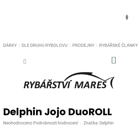
Přejít
na
obsah
DÁRKY
DLE DRUHU RYBOLOVU
PRODEJNY
RYBÁŘSKÉ ČLÁNKY
NÁKUP
KOŠÍK
Delphin Jojo DuoROLL
Průměrné
Neohodnoceno
Podrobnosti hodnocení
Značka:
Delphin
hodnocení
produktu