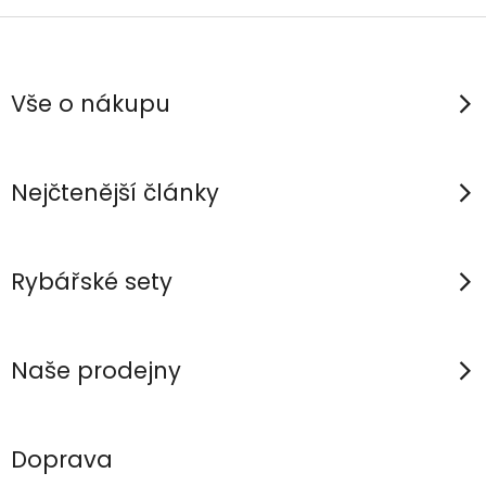
Z
á
p
Vše o nákupu
a
t
í
Nejčtenější články
Rybářské sety
Naše prodejny
Doprava