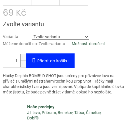
69 Kč
Měrná
Zvolte variantu
cena:
Varianta
Můžeme doručit do:
Zvolte variantu
Možnosti doručení
Přidat do košíku
Háčky Delphin BOMB! D-SHOT jsou určeny pro příznivce lovu na
přívlač s umělými nástrahami technikou Drop Shot. Háčky mají
charakteristický tvar a jsou velmi pevné. V případě kapitálního úlovku
máte jistotu, že bude pevně držet v tlamě, dokud ho nezdoláte.
Naše prodejny
Jihlava, Příbram, Benešov, Tábor, Čimelice,
Dobříš