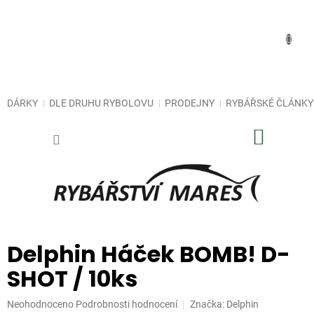
Přejít
na
obsah
DÁRKY
DLE DRUHU RYBOLOVU
PRODEJNY
RYBÁŘSKÉ ČLÁNKY
NÁKUP
KOŠÍK
Delphin Háček BOMB! D-
SHOT / 10ks
Průměrné
Neohodnoceno
Podrobnosti hodnocení
Značka:
Delphin