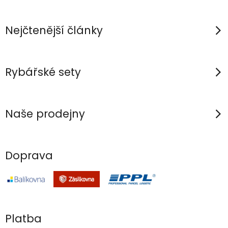
a
t
í
Nejčtenější články
Rybářské sety
Naše prodejny
Doprava
Platba