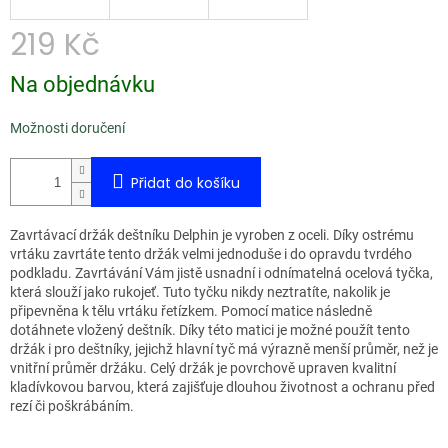
219 Kč
Měrná
Na objednávku
cena:
Možnosti doručení
Přidat do košíku
Zavrtávací držák deštníku Delphin je vyroben z oceli. Díky ostrému
vrtáku zavrtáte tento držák velmi jednoduše i do opravdu tvrdého
podkladu. Zavrtávání Vám jistě usnadní i odnímatelná ocelová tyčka,
která slouží jako rukojeť. Tuto tyčku nikdy neztratíte, nakolik je
připevněna k tělu vrtáku řetízkem. Pomocí matice následně
dotáhnete vložený deštník. Díky této matici je možné použít tento
držák i pro deštníky, jejichž hlavní tyč má výrazně menší průměr, než je
vnitřní průměr držáku. Celý držák je povrchově upraven kvalitní
kladívkovou barvou, která zajišťuje dlouhou životnost a ochranu před
rezí či poškrábáním.