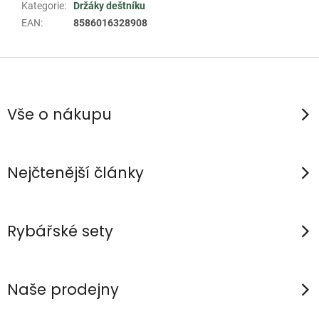
Kategorie
:
Držáky deštníku
EAN
:
8586016328908
Z
á
p
Vše o nákupu
a
t
í
Nejčtenější články
Rybářské sety
Naše prodejny