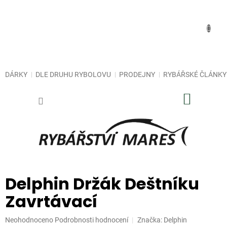
Přejít
na
obsah
DÁRKY
DLE DRUHU RYBOLOVU
PRODEJNY
RYBÁŘSKÉ ČLÁNKY
NÁKUP
KOŠÍK
Delphin Držák Deštníku
Zavrtávací
Průměrné
Neohodnoceno
Podrobnosti hodnocení
Značka:
Delphin