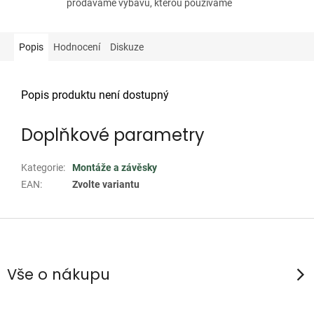
prodáváme výbavu, kterou používáme
Popis
Hodnocení
Diskuze
Popis produktu není dostupný
Doplňkové parametry
Kategorie
:
Montáže a závěsky
EAN
:
Zvolte variantu
Z
á
p
Vše o nákupu
a
t