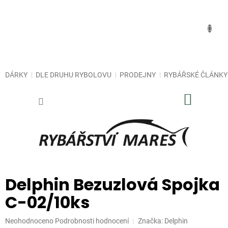
Přejít
na
obsah
DÁRKY
DLE DRUHU RYBOLOVU
PRODEJNY
RYBÁŘSKÉ ČLÁNKY
NÁKUP
KOŠÍK
Delphin Bezuzlová Spojka
C-02/10ks
Průměrné
Neohodnoceno
Podrobnosti hodnocení
Značka:
Delphin