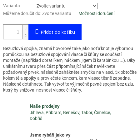
Varianta
Můžeme doručit do:
Zvolte variantu
Možnosti doručení
Přidat do košíku
Bezuzlová spojka, známá hovorově také jako not'a'knot je výbornou
pomůckou na bezuzlové spojování vlasce či šňůry se součástí
montáže (například obratlíkem, háčkem, jigem či karabinkou ...). Díky
unikátnímu tvaru přes část připomínající háček navléknete
požadovaný prvek, následně zahákněte smyčku na vlasci, 5x obtočíte
kolem těla spojky a provlečete koncem, kam vlasec těsně zapadne.
Následně dotáhnete. Tak vytvoříte výjimečně pevné spojení bez uzlu,
který by snižoval nosnost vlasce či šňůry.
Naše prodejny
Jihlava, Příbram, Benešov, Tábor, Čimelice,
Dobříš
Jsme rybáři jako vy