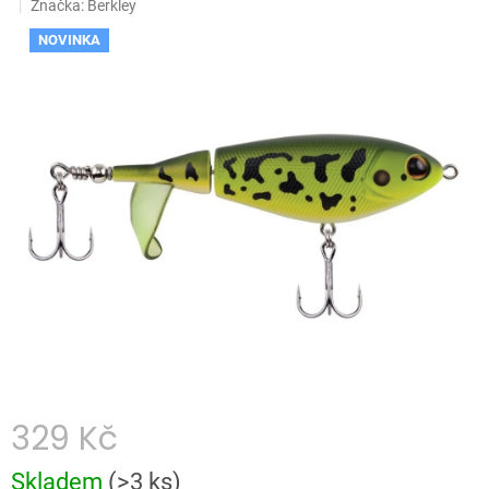
hodnocení
Značka:
Berkley
produktu
NOVINKA
je
0,0
z
5
hvězdiček.
329 Kč
Měrná
Skladem
(
>3 ks
)