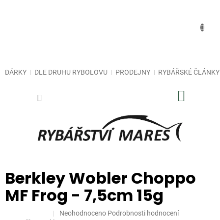
Přejít
na
obsah
DÁRKY
DLE DRUHU RYBOLOVU
PRODEJNY
RYBÁŘSKÉ ČLÁNKY
NÁKUP
KOŠÍK
Berkley Wobler Choppo
MF Frog - 7,5cm 15g
Průměrné
Neohodnoceno
Podrobnosti hodnocení